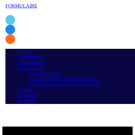
FORMULAIRE
Accueil
Construction
Raccordement
Conventions
La Fibre Orange
La Fibre Optique en Seine et Marne
La Fibre Optique Nord-Pas-de-Calais
Clients
Formulaire
Mentions